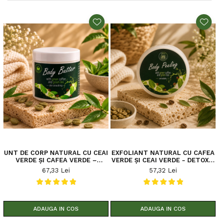
UNT DE CORP NATURAL CU CEAI
EXFOLIANT NATURAL CU CAFEA
VERDE ȘI CAFEA VERDE –
VERDE ȘI CEAI VERDE - DETOX &
HIDRATARE PROFUNDĂ, EFECT
REVITALIZARE 250G
67,33 Lei
57,32 Lei
ANTIOXIDANT ȘI PIELE MOALE
ZI DE ZI 200 G
ADAUGA IN COS
ADAUGA IN COS