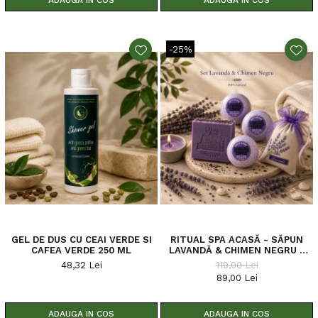
ADAUGA IN COS
ADAUGA IN COS
-25%
GEL DE DUS CU CEAI VERDE SI
RITUAL SPA ACASĂ - SĂPUN
CAFEA VERDE 250 ML
LAVANDĂ & CHIMEN NEGRU +
BOMBE DE BAIE + SĂCULEȚ
48,32 Lei
119,00 Lei
LAVANDĂ - CADOU LUMÂNARE
89,00 Lei
TIP LED - SĂPUN DE
CONSTANȚA
ADAUGA IN COS
ADAUGA IN COS