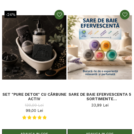
-24%
SET "PURE DETOX" CU CĂRBUNE
SARE DE BAIE EFERVESCENTA 5
ACTIV
SORTIMENTE
LAVANDA,CATINA,ALGE,ARGILA
130,00 Lei
33,99 Lei
ROZ,CARBUNE ACTIV 250 G
99,00 Lei