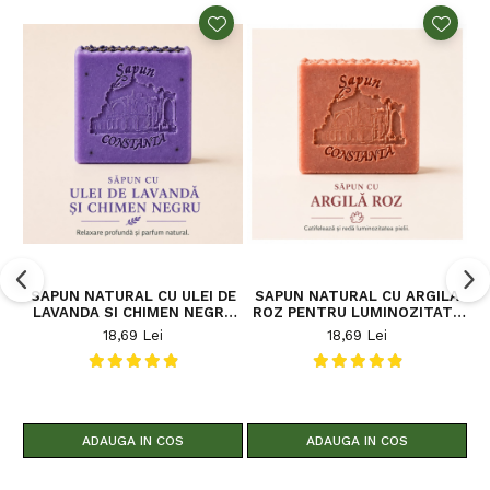
SAPUN NATURAL CU ULEI DE
SAPUN NATURAL CU ARGILA
S
LAVANDA SI CHIMEN NEGRU
ROZ PENTRU LUMINOZITATE
H
RELAXARE & ANTI-
100 G
18,69 Lei
18,69 Lei
STRES100G
LA
ADAUGA IN COS
ADAUGA IN COS