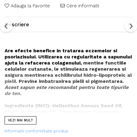
Adauga la Favorite
Cere informatii
Descriere
Are efecte benefice in tratarea eczemelor si
psoriazisului. Utilizarea cu regularitate a sapunului
ajuta la refacerea colagenului,
mentine functiile
celulelor cutanate, le stimuleaza regenerarea si
asigura mentinerea echilibrului hidro-lipoproteic al
pielii.
Previne imbatranirea pielii si pigmentarea.
Acest sapun este recomandat pentru toate tipurile
de ten.
Ingrediente (INCI):
Helianthus Annuus Seed Oil,
Elaeis Guineensis Oil
,
Aqua,
Ricinus Communis
Seed Oil,
Cocos Nucifera Oil,
Sodium Hydroxide,
VEZI MAI MULT
Hippophae Rhamnoides Fruit Oil
,
Hippophae
Rhamnoides Fruit Powder.
Informatii conformitate produs