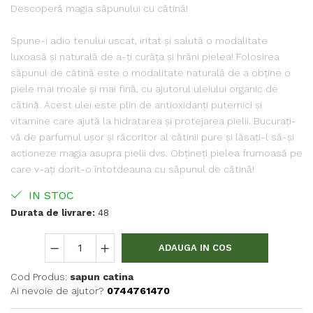
Descoperă magia săpunului cu cătină!
Spune-i adio tenului uscat, iritat și salută o modalitate
luxoasă și naturală de a-ți curăța și hrăni pielea! Folosirea
săpunul de cătină este o modalitate naturală de a obține o
piele mai moale și mai fină, cu ajutorul uleiului organic de
cătină. Acest ulei este plin de antioxidanți puternici și
vitamine care ajută la hidratarea și protejarea pielii. Bucurați-
vă de parfumul ușor și răcoritor al cătinii pure și lăsați-l să-și
acționeze magia asupra pielii dvs. Obțineți pielea frumoasă pe
care v-ați dorit-o întotdeauna cu săpunul de cătină!
IN STOC
Durata de livrare:
48
ADAUGA IN COS
Cod Produs:
sapun catina
Ai nevoie de ajutor?
0744761470