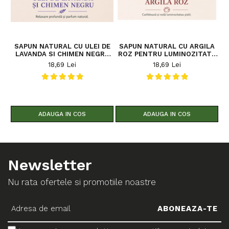
SAPUN NATURAL CU ULEI DE
SAPUN NATURAL CU ARGILA
LAVANDA SI CHIMEN NEGRU
ROZ PENTRU LUMINOZITATE
RELAXARE & ANTI-
100 G
18,69 Lei
18,69 Lei
STRES100G
ADAUGA IN COS
ADAUGA IN COS
Newsletter
Nu rata ofertele si promotiile noastre