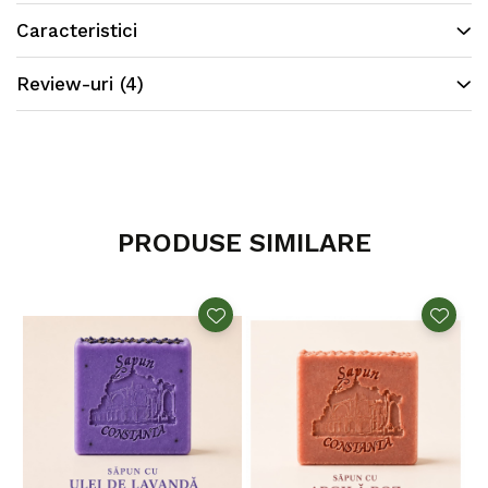
*fara coloranti si conservanti
Caracteristici
* culoarea sapunului este data de continutul
ridicat de ulei de catina
Review-uri
(4)
PRODUSE SIMILARE