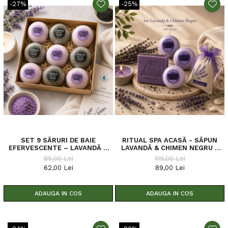
-27%
-25%
SET 9 SĂRURI DE BAIE
RITUAL SPA ACASĂ - SĂPUN
EFERVESCENTE – LAVANDĂ &
LAVANDĂ & CHIMEN NEGRU +
CHIMEN NEGRU + CĂRBUNE
BOMBE DE BAIE + SĂCULEȚ
85,00 Lei
119,00 Lei
ACTIV – 450 G
LAVANDĂ - CADOU LUMÂNARE
62,00 Lei
89,00 Lei
TIP LED - SĂPUN DE
CONSTANȚA
ADAUGA IN COS
ADAUGA IN COS