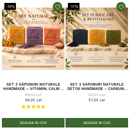
-19%
-17%
SET 3 SĂPUNURI NATURALE
SET 3 SAPUNURI NATURALE
HANDMADE – VITAMIN, CALM &
DETOX HANDMADE – CARBUNE
SENSITIVE CĂTINĂ • LAVANDĂ •
ACTIV, CATINA SI ALGE
69,00 Lei
69,07 Lei
ARGILĂ | 3 × 100 G | SĂPUN DE
CHLORELLA – 3 × 100 G
56,00 Lei
57,00 Lei
CONSTANȚA
ADAUGA IN COS
ADAUGA IN COS