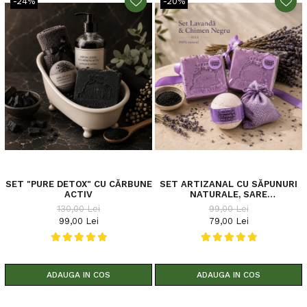
-24%
-20%
SET "PURE DETOX" CU CĂRBUNE
SET ARTIZANAL CU SĂPUNURI
ACTIV
NATURALE, SARE
EFERVESCENTĂ ȘI SĂCULEȚ
130,00 Lei
99,00 Lei
PARFUMAT CU LAVANDĂ ȘI
99,00 Lei
79,00 Lei
CHIMEN NEGRU
ADAUGA IN COS
ADAUGA IN COS