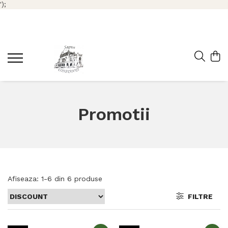
');
Promotii
Afiseaza:
1-
6
din
6
produse
FILTRE