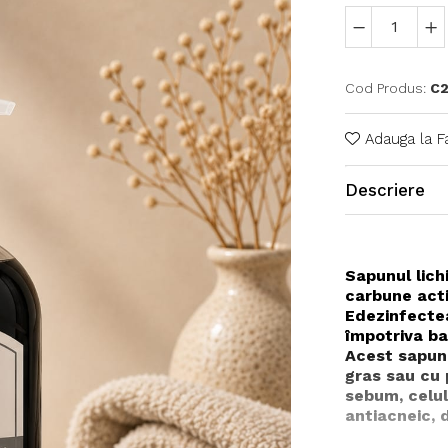
Cod Produs:
C2
Adauga la F
Descriere
Sapunul lich
carbune acti
E
dezinfectea
împotriva ba
Acest sapun
gras sau cu 
sebum, celule
antiacneic, d