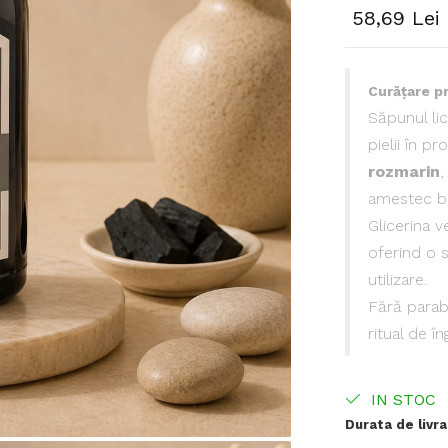
58,69 Lei
Curățare pr
Săpunul lic
pielii în p
rozmarin
amestec bog
Glicerina v
oferind o 
utilizare.
Fără parab
ritual de în
IN STOC
Durata de livra