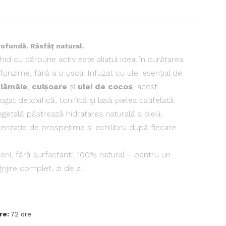
ofundă. Răsfăț natural.
hid cu cărbune activ este aliatul ideal în curățarea
rofunzime, fără a o usca. Infuzat cu ulei esențial de
,
lămâie
,
cuișoare
și
ulei de cocos
, acest
at detoxifică, tonifică și lasă pielea catifelată.
egetală păstrează hidratarea naturală a pielii,
senzație de prospețime și echilibru după fiecare
eni, fără surfactanti, 100% natural – pentru un
grijire complet, zi de zi.
re:
72 ore