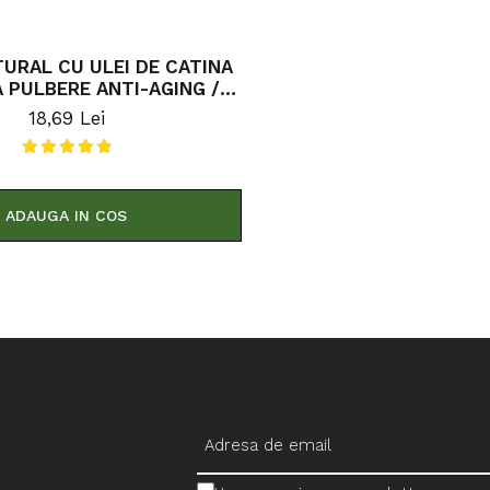
URAL CU ULEI DE CATINA
ERE ANTI-AGING /
ANTIRID 100G
18,69 Lei
ADAUGA IN COS