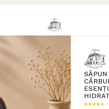
SĂPUN 
CĂRBUN
ESENȚI
HIDRA
1