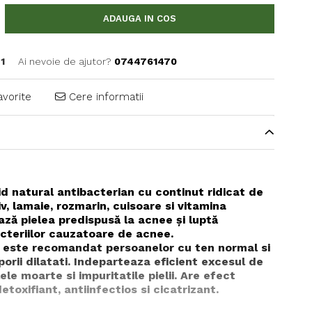
ADAUGA IN COS
1
Ai nevoie de ajutor?
0744761470
avorite
Cere informatii
id natural antibacterian cu continut ridicat de
v, lamaie, rozmarin, cuisoare si vitamina
ză pielea predispusă la acnee și luptă
cteriilor cauzatoare de acnee
.
 este recomandat persoanelor cu ten normal si
porii dilatati. Indeparteaza eficient excesul de
le moarte si impuritatile pielii. Are efect
etoxifiant, antiinfectios si cicatrizant.